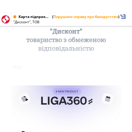
Карта підприємства від 08.09.1999 № 23830141
(
Порушено справу про банкрутство
)
"Дисконт", ТОВ
"Дисконт"
товариство з обмеженою
відповідальністю
Код