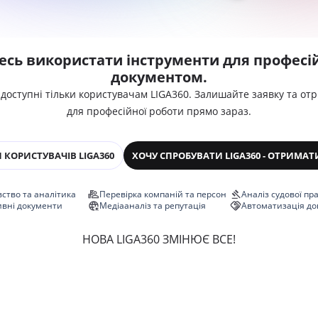
есь використати інструменти для професій
документом.
 доступні тільки користувачам LIGA360. Залишайте заявку та от
для професійної роботи прямо зараз.
 КОРИСТУВАЧІВ LIGA360
ХОЧУ СПРОБУВАТИ LIGA360 - ОТРИМАТ
ство та аналітика
Перевірка компаній та персон
Аналіз судової пр
ивні документи
Медіааналіз та репутація
Автоматизація до
НОВА LIGA360 ЗМІНЮЄ ВСЕ!