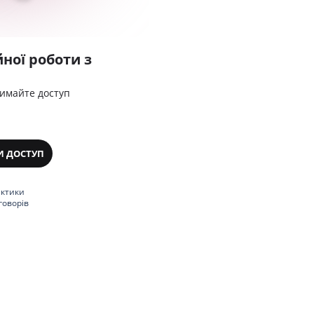
ної роботи з
римайте доступ
И ДОСТУП
актики
говорів