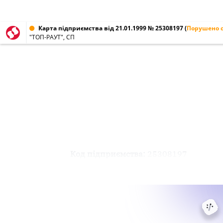
Карта підприємства від 21.01.1999 № 25308197
(
Порушено с
"ТОП-РАУТ", СП
Код підприємства:
25308197