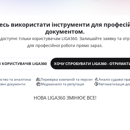
есь використати інструменти для професій
документом.
 доступні тільки користувачам LIGA360. Залишайте заявку та от
для професійної роботи прямо зараз.
 КОРИСТУВАЧІВ LIGA360
ХОЧУ СПРОБУВАТИ LIGA360 - ОТРИМАТ
ство та аналітика
Перевірка компаній та персон
Аналіз судової пр
ивні документи
Медіааналіз та репутація
Автоматизація до
НОВА LIGA360 ЗМІНЮЄ ВСЕ!