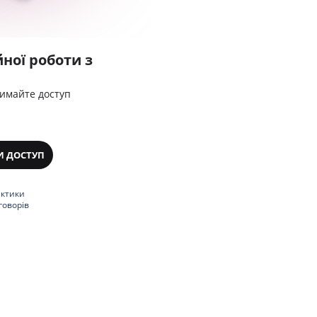
ної роботи з
римайте доступ
И ДОСТУП
актики
говорів