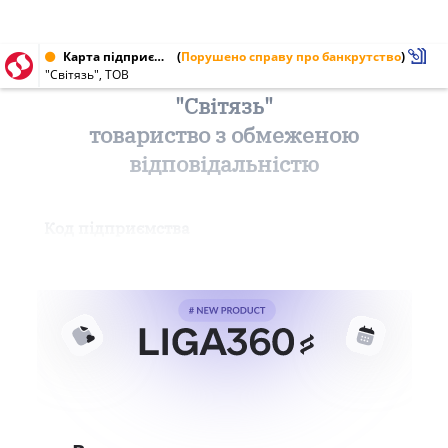
Карта підприємства від 04.06.1999 № 25611976
(
Порушено справу про банкрутство
)
"Світязь", ТОВ
"Світязь"
товариство з обмеженою
відповідальністю
Код підприємства