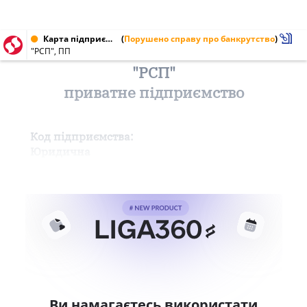
Карта підприємства від 19.05.1998
(
Порушено справу про банкрутство
)
"РСП", ПП
"РСП"
приватне підприємство
Код підприємства:
Юридична
Ви намагаєтесь використати