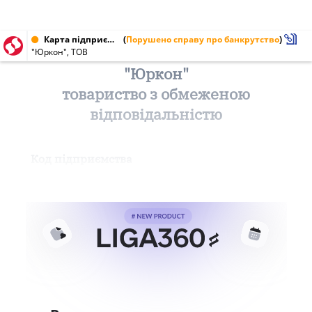
Карта підприємства від 19.11.1999 № 24732831
(
Порушено справу про банкрутство
)
"Юркон", ТОВ
"Юркон"
товариство з обмеженою
відповідальністю
Код підприємства