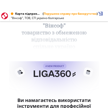
Карта підприємства від 01.07.1998
(
Порушено справу про банкрутство
)
"Вінсоф", ТОВ, СП україно-болгарське
"Вінсоф"
товариство з обмеженою
відповідальністю
спільне україно
Ви намагаєтесь використати
інструменти для професійної