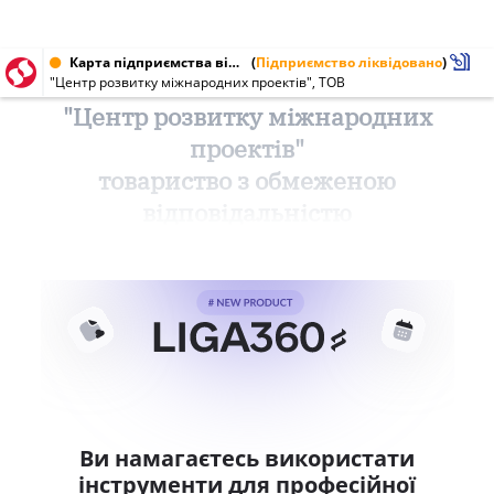
Карта підприємства від 18.11.1999 № 24939348
(
Підприємство ліквідовано
)
"Центр розвитку міжнародних проектів", ТОВ
"Центр розвитку міжнародних
проектів"
товариство з обмеженою
відповідальністю
Ви намагаєтесь використати
інструменти для професійної