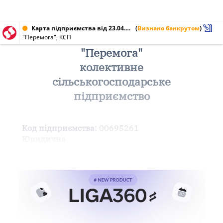
Карта підприємства від 23.04.2002 № 00695261
(
Визнано банкрутом
)
"Перемога", КСП
"Перемога"
колективне
сільськогосподарське
підприємство
Код підприємства:
00695261
Юридична