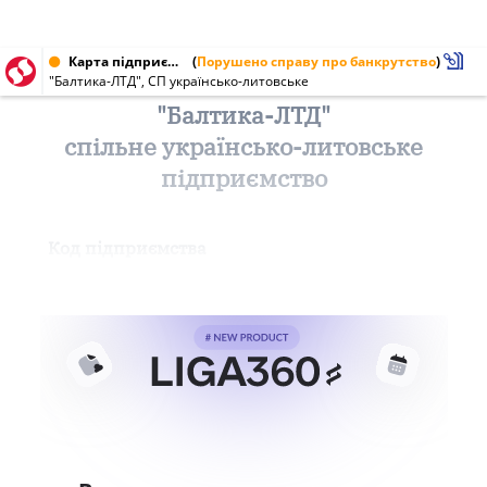
Карта підприємства від 06.01.1999
(
Порушено справу про банкрутство
)
"Балтика-ЛТД", СП українсько-литовське
"Балтика-ЛТД"
спільне українсько-литовське
підприємство
Код підприємства