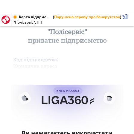
Карта підприємства від 03.02.1999
(
Порушено справу про банкрутство
)
"Полісервіс", ПП
"Полісервіс"
приватне підприємство
Код підприємства:
Юридична адреса
Ви намагаєтесь використати