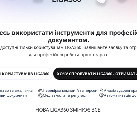
есь використати інструменти для професій
документом.
 доступні тільки користувачам LIGA360. Залишайте заявку та от
для професійної роботи прямо зараз.
 КОРИСТУВАЧІВ LIGA360
ХОЧУ СПРОБУВАТИ LIGA360 - ОТРИМАТ
ство та аналітика
Перевірка компаній та персон
Аналіз судової пр
ивні документи
Медіааналіз та репутація
Автоматизація до
НОВА LIGA360 ЗМІНЮЄ ВСЕ!