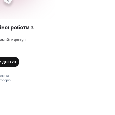
ної роботи з
римайте доступ
И ДОСТУП
актики
говорів