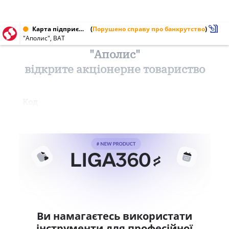
Карта підприємства від 17.04.1999
(
Порушено справу про банкрутство
)
"Аполис", ВАТ
"Аполис"
відкрите акціонерне товариство
Код
Ви намагаєтесь використати
інструменти для професійної