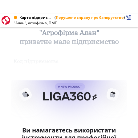
Карта підприємства від 23.12.1999
(
Порушено справу про банкрутство
)
"Алан", агрофірма, ПМП
"Агрофірма Алан"
приватне мале підприємство
Код підприємства
Ви намагаєтесь використати
інструменти для професійної