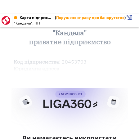
Карта підприємства від 15.06.1999 № 20453703
(
Порушено справу про банкрутство
)
"Кандела", ПП
"Кандела"
приватне підприємство
Код підприємства:
20453703
Юридична адреса
Ви намагаєтесь використати