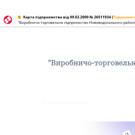
Карта підприємства від 09.02.2000 № 26511934
(
Порушено с
"Виробничо-торговельне підприємство Нововодолазького район
"Виробничо-торговельн
Код підприємства