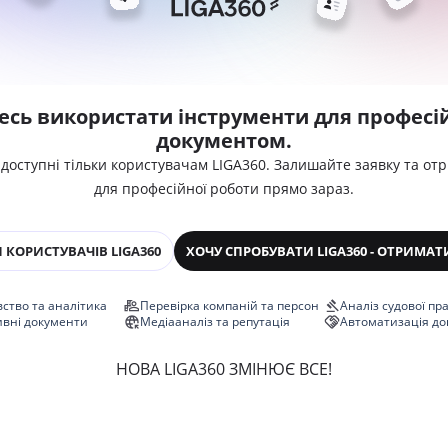
есь використати інструменти для професій
документом.
 доступні тільки користувачам LIGA360. Залишайте заявку та от
для професійної роботи прямо зараз.
 КОРИСТУВАЧІВ LIGA360
ХОЧУ СПРОБУВАТИ LIGA360 - ОТРИМАТ
ство та аналітика
Перевірка компаній та персон
Аналіз судової пр
ивні документи
Медіааналіз та репутація
Автоматизація до
НОВА LIGA360 ЗМІНЮЄ ВСЕ!