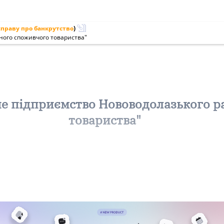
праву про банкрутство
)
ного споживчого товариства"
е підприємство Нововодолазького р
товариства"