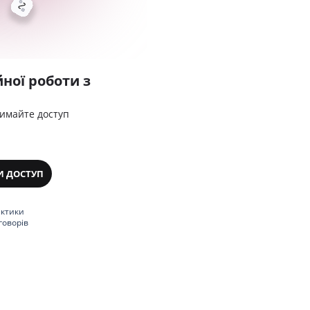
ної роботи з
римайте доступ
И ДОСТУП
актики
говорів