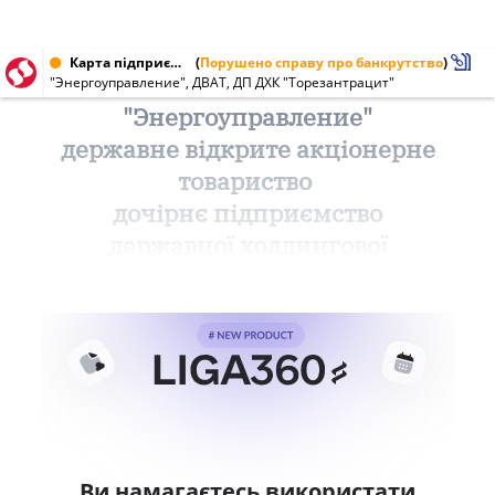
Карта підприємства від 19.03.2002 № 00178784
(
Порушено справу про банкрутство
)
"Энергоуправление", ДВАТ, ДП ДХК "Торезантрацит"
"Энергоуправление"
державне відкрите акціонерне
товариство
дочірнє підприємство
державної холдингової
Ви намагаєтесь використати