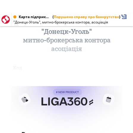
Карта підприємства від 07.04.1999
(
Порушено справу про банкрутство
)
"Донецк-Уголь", митно-брокерська контора, асоціація
"Донецк-Уголь"
митно-брокерська контора
асоціація
Код