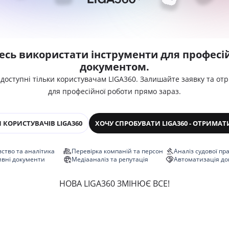
есь використати інструменти для професій
документом.
 доступні тільки користувачам LIGA360. Залишайте заявку та от
для професійної роботи прямо зараз.
 КОРИСТУВАЧІВ LIGA360
ХОЧУ СПРОБУВАТИ LIGA360 - ОТРИМАТ
ство та аналітика
Перевірка компаній та персон
Аналіз судової пр
ивні документи
Медіааналіз та репутація
Автоматизація до
НОВА LIGA360 ЗМІНЮЄ ВСЕ!