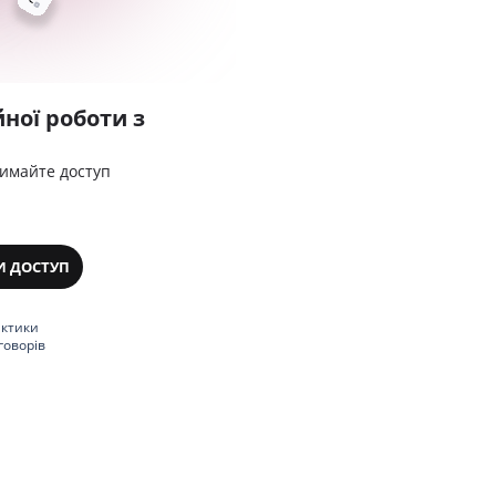
ної роботи з
римайте доступ
И ДОСТУП
актики
говорів