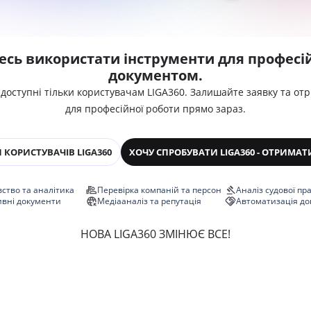
есь використати інструменти для професій
документом.
 доступні тільки користувачам LIGA360. Залишайте заявку та от
для професійної роботи прямо зараз.
 КОРИСТУВАЧІВ LIGA360
ХОЧУ СПРОБУВАТИ LIGA360 - ОТРИМАТ
ство та аналітика
Перевірка компаній та персон
Аналіз судової пр
ивні документи
Медіааналіз та репутація
Автоматизація до
НОВА LIGA360 ЗМІНЮЄ ВСЕ!