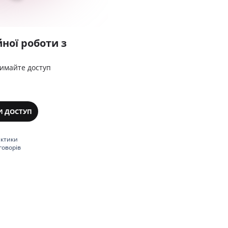
ної роботи з
римайте доступ
И ДОСТУП
актики
говорів