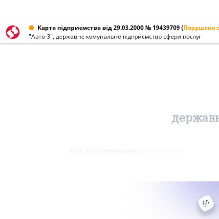
Карта підприємства від 29.03.2000 № 19439709
(
Порушено с
"Авто-3", державне комунальне підприємство сфери послуг
державн
Код підприємства:
19439709