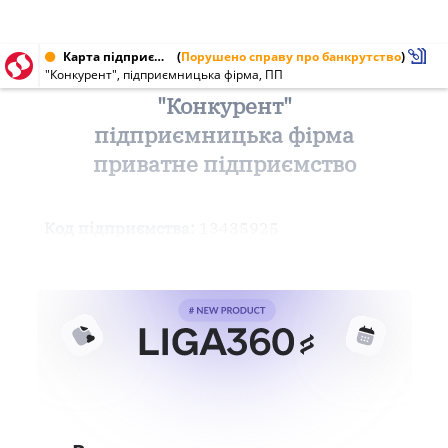
Карта підприємства від 29.03.2000 № 13435925
(
Порушено справу про банкрутство
)
"Конкурент", підприємницька фірма, ПП
"Конкурент"
підприємницька фірма
приватне підприємство
Код підприємства:
13435925