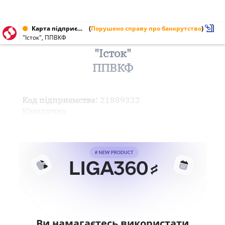
Карта підприємства від 25.02.2000 № 21889322
(
Порушено справу про банкрутство
)
"Істок", ППВКФ
"Істок"
ППВКФ
Код підприємства:
21889322
Юридична
Ви намагаєтесь використати