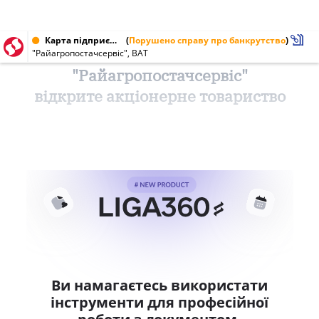
Карта підприємства від 03.02.2000 № 00908923
(
Порушено справу про банкрутство
)
"Райагропостачсервіс", ВАТ
"Райагропостачсервіс"
відкрите акціонерне товариство
Ви намагаєтесь використати
інструменти для професійної