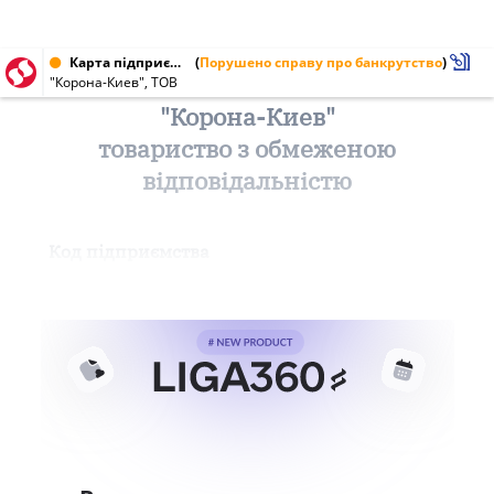
Карта підприємства від 03.02.2000 № 25324689
(
Порушено справу про банкрутство
)
"Корона-Киев", ТОВ
"Корона-Киев"
товариство з обмеженою
відповідальністю
Код підприємства