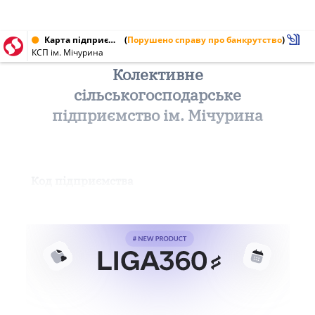
Карта підприємства від 04.12.1999 № 03798582
(
Порушено справу про банкрутство
)
КСП ім. Мічурина
Колективне
сільськогосподарське
підприємство ім. Мічурина
Код підприємства