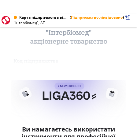
Карта підприємства від 27.01.2000 № 21613505
(
Підприємство ліквідовано
)
"Інтербіомед", АТ
"Інтербіомед"
акціонерне товариство
Код підприємства
Ви намагаєтесь використати
інструменти для професійної