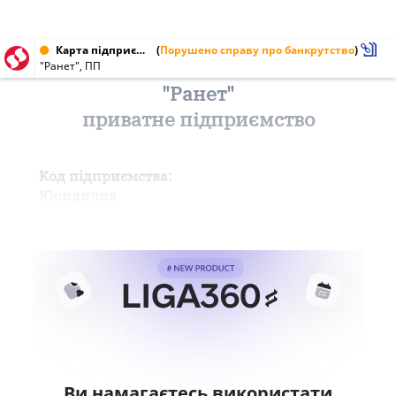
Карта підприємства від 19.06.1999
(
Порушено справу про банкрутство
)
"Ранет", ПП
"Ранет"
приватне підприємство
Код підприємства:
Юридична
Ви намагаєтесь використати