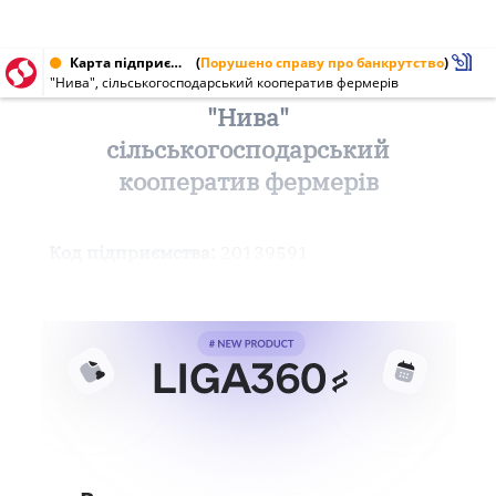
Карта підприємства від 09.12.1999 № 20139591
(
Порушено справу про банкрутство
)
"Нива", сільськогосподарський кооператив фермерів
"Нива"
сільськогосподарський
кооператив фермерів
Код підприємства:
20139591