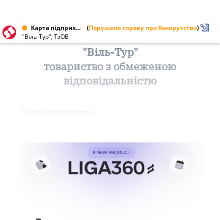
Карта підприємства від 09.12.1999 № 20146310
(
Порушено справу про банкрутство
)
"Віль-Тур", ТзОВ
"Віль-Тур"
товариство з обмеженою
відповідальністю
Код підприємства