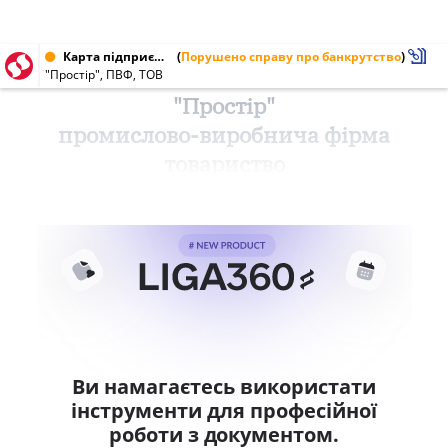
Карта підприємства від 03.12.1999
(
Порушено справу про банкрутство
)
"Простір", ПВФ, ТОВ
"Простір"
промислово-виробнича фірма
товариство
Ви намагаєтесь використати
інструменти для професійної
роботи з документом.