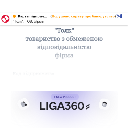
Карта підприємства від 08.12.1999 № 13934632
(
Порушено справу про банкрутство
)
"Толк", ТОВ, фірма
"Толк"
товариство з обмеженою
відповідальністю
фірма
Код підприємства