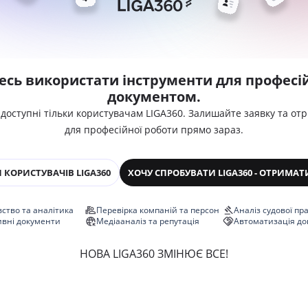
есь використати інструменти для професій
документом.
 доступні тільки користувачам LIGA360. Залишайте заявку та от
для професійної роботи прямо зараз.
 КОРИСТУВАЧІВ LIGA360
ХОЧУ СПРОБУВАТИ LIGA360 - ОТРИМАТ
ство та аналітика
Перевірка компаній та персон
Аналіз судової пр
ивні документи
Медіааналіз та репутація
Автоматизація до
НОВА LIGA360 ЗМІНЮЄ ВСЕ!