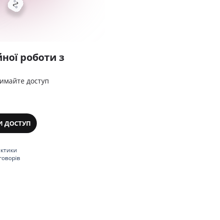
ної роботи з
римайте доступ
И ДОСТУП
актики
говорів