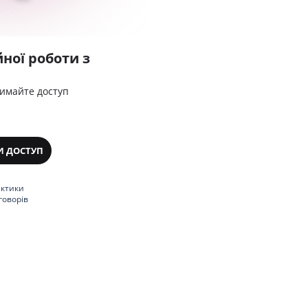
ної роботи з
римайте доступ
И ДОСТУП
актики
говорів