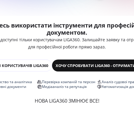
есь використати інструменти для професій
документом.
 доступні тільки користувачам LIGA360. Залишайте заявку та от
для професійної роботи прямо зараз.
 КОРИСТУВАЧІВ LIGA360
ХОЧУ СПРОБУВАТИ LIGA360 - ОТРИМАТ
ство та аналітика
Перевірка компаній та персон
Аналіз судової пр
ивні документи
Медіааналіз та репутація
Автоматизація до
НОВА LIGA360 ЗМІНЮЄ ВСЕ!