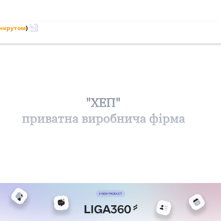
анкрутом
)
"ХЕП"
приватна виробнича фірма