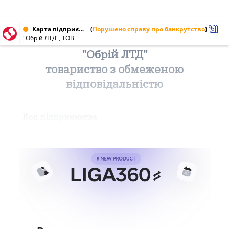
Карта підприємства від 08.07.2000 № 14256602
(
Порушено справу про банкрутство
)
"Обрій ЛТД", ТОВ
"Обрій ЛТД"
товариство з обмеженою
відповідальністю
Код підприємства