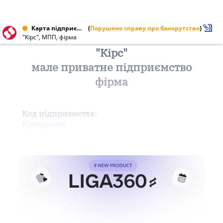
Карта підприємства від 01.06.2000
(
Порушено справу про банкрутство
)
"Кірс", МПП, фірма
"Кірс"
мале приватне підприємство
фірма
Код підприємства:
Юридична