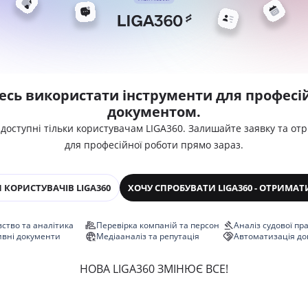
есь використати інструменти для професій
документом.
 доступні тільки користувачам LIGA360. Залишайте заявку та от
для професійної роботи прямо зараз.
 КОРИСТУВАЧІВ LIGA360
ХОЧУ СПРОБУВАТИ LIGA360 - ОТРИМАТ
ство та аналітика
Перевірка компаній та персон
Аналіз судової пр
ивні документи
Медіааналіз та репутація
Автоматизація до
НОВА LIGA360 ЗМІНЮЄ ВСЕ!