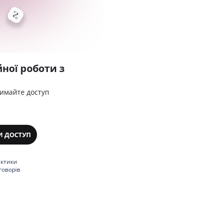
ної роботи з
римайте доступ
И ДОСТУП
актики
говорів