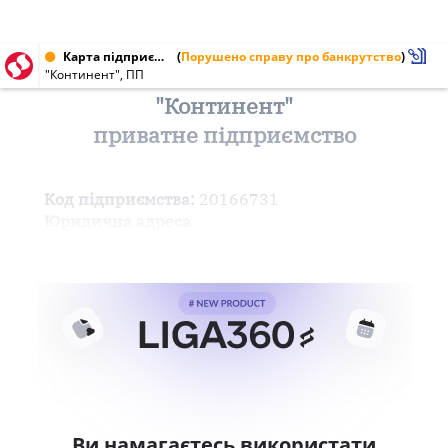
Карта підприємства від 21.07.2000 № 20166731
(
Порушено справу про банкрутство
)
"Континент", ПП
"Континент"
приватне підприємство
Код підприємства:
20166731
Юридична адреса
Ви намагаєтесь використати