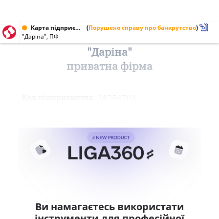
Карта підприємства від 17.05.2000 № 24754703
(
Порушено справу про банкрутство
)
"Даріна", ПФ
"Даріна"
приватна фірма
Код підприємства:
24754703
Ви намагаєтесь використати
інструменти для професійної