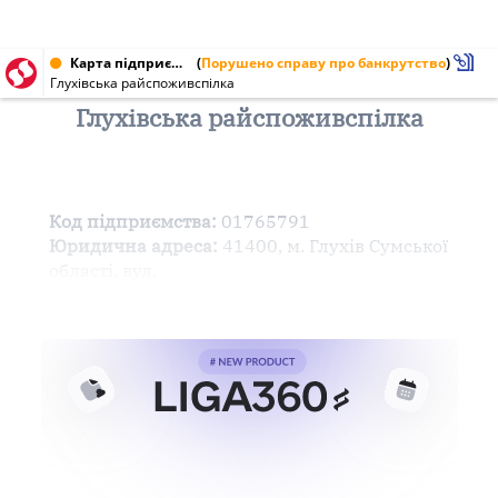
Карта підприємства від 15.09.2000 № 01765791
(
Порушено справу про банкрутство
)
Глухівська райспоживспілка
Глухівська райспоживспілка
Код підприємства:
01765791
Юридична адреса:
41400, м. Глухів Сумської
області, вул.