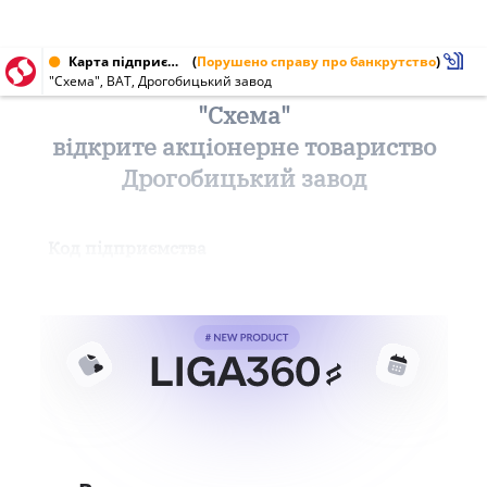
Карта підприємства від 23.09.2000
(
Порушено справу про банкрутство
)
"Схема", ВАТ, Дрогобицький завод
"Схема"
відкрите акціонерне товариство
Дрогобицький завод
Код підприємства