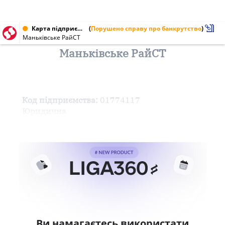
Карта підприємства від 07.07.2000 № 01774117
(
Порушено справу про банкрутство
)
Маньківське РайСТ
Маньківське РайСТ
Код підприємства:
01774117
Юридична
Ви намагаєтесь використати