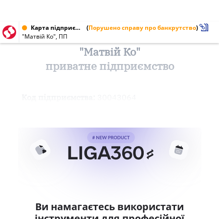
Карта підприємства від 22.02.2000 № 30043064
(
Порушено справу про банкрутство
)
"Матвій Ко", ПП
"Матвій Ко"
приватне підприємство
Код підприємства:
30043064
Ви намагаєтесь використати
інструменти для професійної