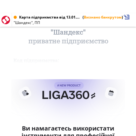
Карта підприємства від 13.01.2001 № 13751630
(
Визнано банкрутом
)
"Шандекс", ПП
"Шандекс"
приватне підприємство
Код підприємства:
Ви намагаєтесь використати
інструменти для професійної