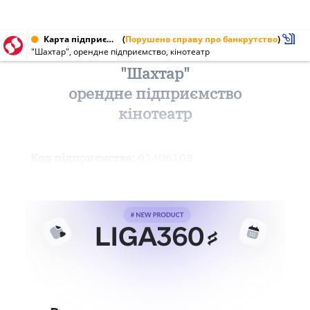
Карта підприємства від 16.05.2000 № 02406108
(
Порушено справу про банкрутство
)
"Шахтар", орендне підприємство, кінотеатр
"Шахтар"
орендне підприємство
кінотеатр
Код підприємства:
02406108