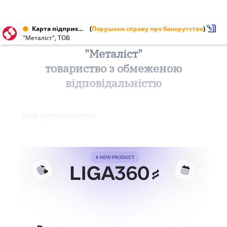
Карта підприємства від 14.03.2000
(
Порушено справу про банкрутство
)
"Металіст", ТОВ
"Металіст"
товариство з обмеженою
відповідальністю
Код підприємства