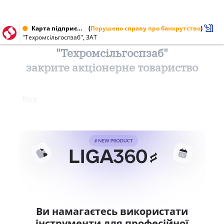
Карта підприємства від 21.03.2000
(
Порушено справу про банкрутство
)
"Техромсільгоспзаб", ЗАТ
"Техромсільгоспзаб"
закрите акціонерне товариство
Код
Ви намагаєтесь використати
інструменти для професійної