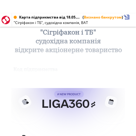
Карта підприємства від 18.05.2002 № 20702253
(
Визнано банкрутом
)
"Сігріфакон і ТБ", судохідна компанія, ВАТ
"Сігріфакон і ТБ"
судохідна компанія
відкрите акціонерне товариство
Код підприємства