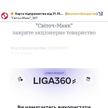
Карта підприємства від 31.10.2000 № 22558599
(
Визнано банкрутом
)
"Світоч-Маяк", ЗАТ
"Світоч-Маяк"
закрите акціонерне товариство
Код підприємства:
22558599
Юридична
Ви намагаєтесь використати