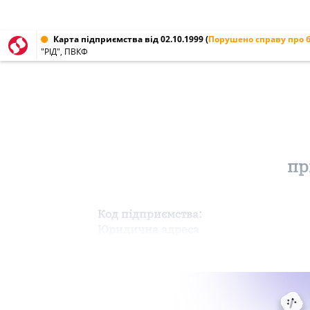
Карта підприємства від 02.10.1999
(
Порушено справу про 
"РІД", ПВКФ
пр
Код підприємства:
Юридична адреса