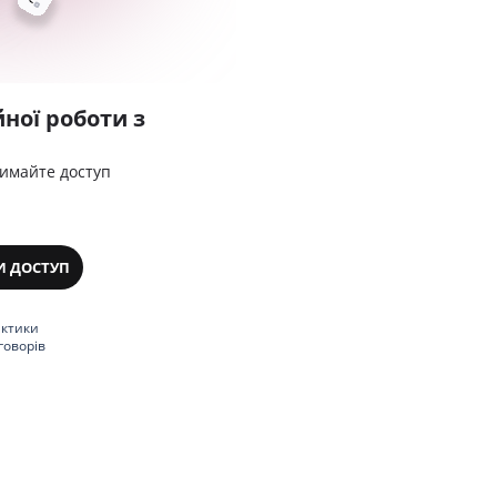
ної роботи з
римайте доступ
И ДОСТУП
актики
говорів