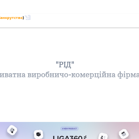
банкрутство
)
"РІД"
иватна виробничо-комерційна фірм