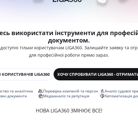
есь використати інструменти для професій
документом.
 доступні тільки користувачам LIGA360. Залишайте заявку та от
для професійної роботи прямо зараз.
 КОРИСТУВАЧІВ LIGA360
ХОЧУ СПРОБУВАТИ LIGA360 - ОТРИМАТ
ство та аналітика
Перевірка компаній та персон
Аналіз судової пр
ивні документи
Медіааналіз та репутація
Автоматизація до
НОВА LIGA360 ЗМІНЮЄ ВСЕ!