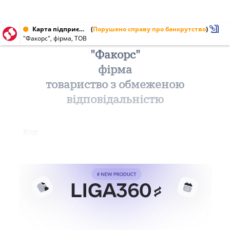
Карта підприємства від 07.07.1999 № 23477489
(
Порушено справу про банкрутство
)
"Факорс", фірма, ТОВ
"Факорс"
фірма
товариство з обмеженою
відповідальністю
Код